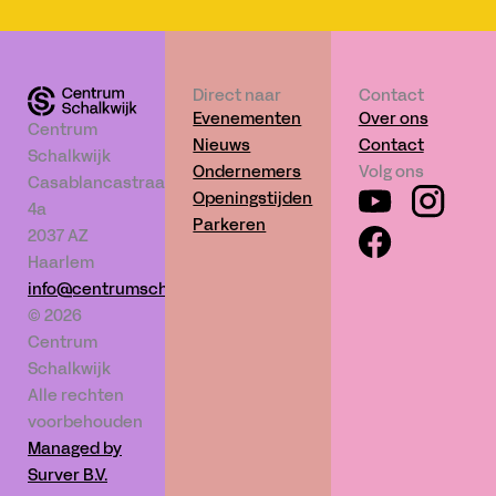
Direct naar
Contact
Evenementen
Over ons
Centrum
Nieuws
Contact
Schalkwijk
Ondernemers
Volg ons
Casablancastraat
Openingstijden
4a
Parkeren
2037 AZ
Haarlem
info@centrumschalkwijk.nl
© 2026
Centrum
Schalkwijk
Alle rechten
voorbehouden
Managed by
Surver B.V.