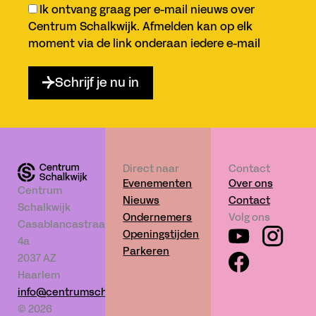
Ik ontvang graag per e-mail nieuws over
Goedkeuring
Centrum Schalkwijk. Afmelden kan op elk
moment via de link onderaan iedere e-mail
Schrijf je nu in
Direct naar
Contact
Evenementen
Over ons
Centrum
Nieuws
Contact
Schalkwijk
Ondernemers
Volg ons
Casablancastraat
Openingstijden
4a
Parkeren
2037 AZ
Haarlem
info@centrumschalkwijk.nl
© 2026