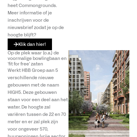
heet Commongrounds.
Meer informatie of je
inschrijven voor de
nieuwsbrief zodat je op de
hoogte blijft?
Klik dan hier!
Op de plek waar (o.a.) de
voormalige bowlingbaan en
'fit for free' zaten
Werkt HBB Groep aan 5
verschillende nieuwe
gebouwen met de naam
HIGH5. Deze gebouwen
staan voor een deel aan het
water. De hoogte zal
variëren tussen de 22 en 70
meter en er zal plek zijn
voor ongeveer 570,
huurwoningen (vrije sector,