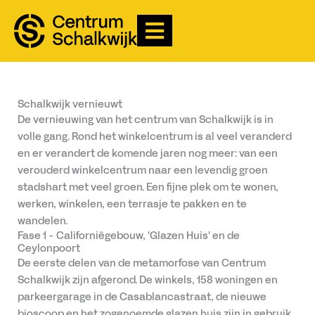
Ga
naar
de
inhoud
Schalkwijk vernieuwt
De vernieuwing van het centrum van Schalkwijk is in
volle gang. Rond het winkelcentrum is al veel veranderd
en er verandert de komende jaren nog meer: van een
verouderd winkelcentrum naar een levendig groen
stadshart met veel groen. Een fijne plek om te wonen,
werken, winkelen, een terrasje te pakken en te
wandelen.
Fase 1 - Californiëgebouw, 'Glazen Huis' en de
Ceylonpoort
De eerste delen van de metamorfose van Centrum
Schalkwijk zijn afgerond. De winkels, 158 woningen en
parkeergarage in de Casablancastraat, de nieuwe
bioscoop en het zogenoemde glazen huis zijn in gebruik