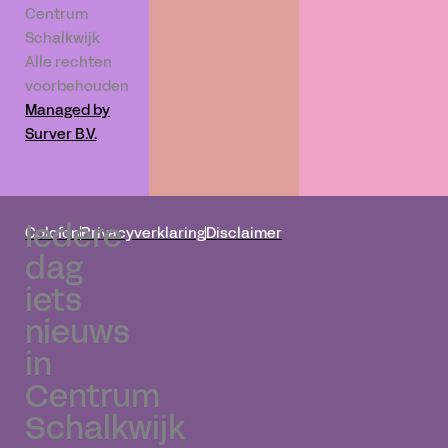
Centrum
Schalkwijk
Alle rechten
voorbehouden
Managed by
Surver B.V.
Iedere
Colofon
Privacyverklaring
Disclaimer
dag
iets
nieuws
in
Centrum
Schalkwijk