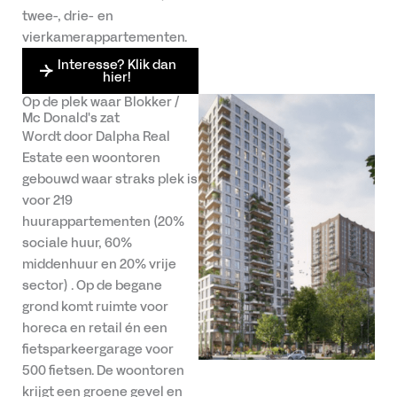
twee-, drie- en
vierkamerappartementen.
Interesse? Klik dan
hier!
Op de plek waar Blokker /
Mc Donald's zat
Wordt door Dalpha Real
Estate een woontoren
gebouwd waar straks plek is
voor 219
huurappartementen (20%
sociale huur, 60%
middenhuur en 20% vrije
sector) . Op de begane
grond komt ruimte voor
horeca en retail én een
fietsparkeergarage voor
500 fietsen. De woontoren
krijgt een groene gevel en